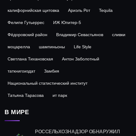
калифорнийская щитовка
Ариэль Рот
Tequila
Фелипе Гутьеррес
ИЖ Юпитер-5
Фёдоровский район
Владимир Севастьянов
сливки
моцарелла
шампиньоны
Life Style
Светлана Тихановская
Антон Заболотный
таткнигоиздат
Замбия
Национальный статистический институт
Татьяна Тарасова
ит парк
В МИРЕ
РОССЕЛЬХОЗНАДЗОР ОБНАРУЖИЛ