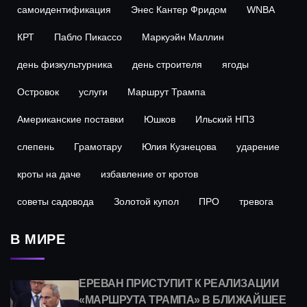
самоидентификация
Энес Кантер Фридом
WNBA
КРТ
Пабло Пикассо
Маркуэйн Маллин
день физкультурника
день строителя
ягоды
Островок
услуги
Маршрут Трампа
Американские поставки
Юшков
Ильский НПЗ
слепень
Грамотару
Юлия Кузнецова
ударение
кроты на даче
избавление от кротов
советы садовода
Золотой купол
ПРО
тревога
В МИРЕ
ЕРЕВАН ПРИСТУПИТ К РЕАЛИЗАЦИИ
«МАРШРУТА ТРАМПА» В БЛИЖАЙШЕЕ