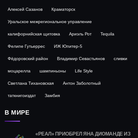
Алексей Сазанов
Краматорск
Уральское межрегиональное управление
калифорнийская щитовка
Ариэль Рот
Tequila
Фелипе Гутьеррес
ИЖ Юпитер-5
Фёдоровский район
Владимир Севастьянов
сливки
моцарелла
шампиньоны
Life Style
Светлана Тихановская
Антон Заболотный
таткнигоиздат
Замбия
В МИРЕ
«РЕАЛ» ПРИОБРЕЛ ЯНА ДИОМАНДЕ ИЗ