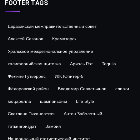
FOOTER TAGS
Евразийский межправительственный совет
Алексей Сазанов
Краматорск
Уральское межрегиональное управление
калифорнийская щитовка
Ариэль Рот
Tequila
Фелипе Гутьеррес
ИЖ Юпитер-5
Фёдоровский район
Владимир Севастьянов
сливки
моцарелла
шампиньоны
Life Style
Светлана Тихановская
Антон Заболотный
таткнигоиздат
Замбия
Национальный статистический институт