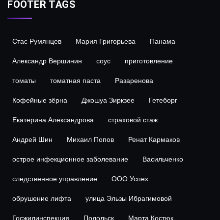
FOOTER TAGS
Стас Румянцев
Мария Григорьева
Панама
Александр Вершинин
соус
приготовление
томаты
томатная паста
Разаренова
Кофейные зёрна
Джошуа Зиркзее
Гетеборг
Екатерина Александрова
страховой стаж
Андрей Шин
Михаил Попов
Ренат Кармаков
острое инфекционное заболевание
Васильченко
следственное управление
ООО Успех
обрушение лифта
улица Эльзы Ибрагимовой
Госжилинспекция
Подольск
Марта Костюк