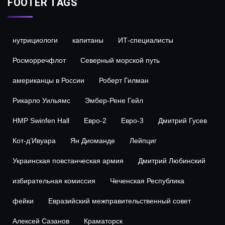
FOOTER TAGS
нутрициологи
капитаны
ИТ-специалисты
Росморречфлот
Северный морской путь
американцы в России
Роберт Гилман
Рикарло Уильямс
Эмбер-Рене Гейл
HMP Swinfen Hall
Евро-2
Евро-3
Дмитрий Гусев
Кот-д’Ивуара
Ян Диоманде
Лейпциг
Украинская повстанческая армия
Дмитрий Любинский
избирательная комиссия
Чеченская Республика
фейки
Евразийский межправительственный совет
Алексей Сазанов
Краматорск