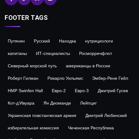
FOOTER TAGS
Путянин
Русский
Находка
нутрициологи
капитаны
ИТ-специалисты
Росморречфлот
Северный морской путь
американцы в России
Роберт Гилман
Рикарло Уильямс
Эмбер-Рене Гейл
HMP Swinfen Hall
Евро-2
Евро-3
Дмитрий Гусев
Кот-д’Ивуара
Ян Диоманде
Лейпциг
Украинская повстанческая армия
Дмитрий Любинский
избирательная комиссия
Чеченская Республика