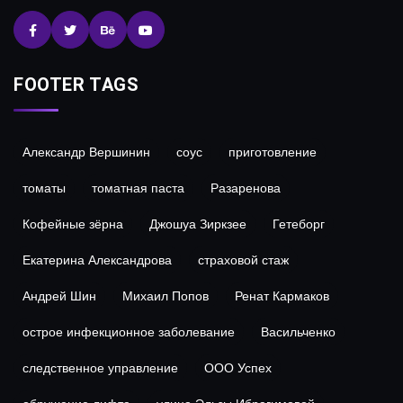
FOOTER TAGS
Александр Вершинин
соус
приготовление
томаты
томатная паста
Разаренова
Кофейные зёрна
Джошуа Зиркзее
Гетеборг
Екатерина Александрова
страховой стаж
Андрей Шин
Михаил Попов
Ренат Кармаков
острое инфекционное заболевание
Васильченко
следственное управление
ООО Успех