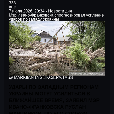
338
true
7 июля 2026, 20:34 • Новости дня
Мэр Ивано-Франковска спрогнозировал усиление
ударов по западу Украины
@ MARKIIAN LYSEIKO/EPA/TASS
УДАРЫ ПО ЗАПАДНЫМ РЕГИОНАМ
УКРАИНЫ МОГУТ УСИЛИТЬСЯ В
БЛИЖАЙШЕЕ ВРЕМЯ, ЗАЯВИЛ МЭР
ИВАНО-ФРАНКОВСКА РУСЛАН
МАРЦИНКИВ. ПО ЕГО СЛОВАМ,