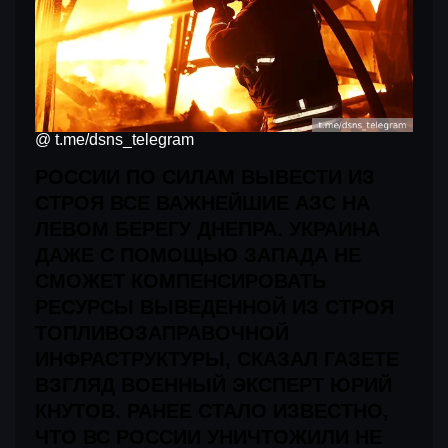
@ t.me/dsns_telegram
РОССИИ ПО СИЛАМ ВЫВЕСТИ ИЗ
СТРОЯ ВСЕ ВАЖНЕЙШИЕ АЗС НА
ЛЕВОМ БЕРЕГУ ДНЕПРА. УКРАИНА
ДАЖЕ С ПОМОЩЬЮ ЗАПАДА НЕ
СМОЖЕТ КОМПЕНСИРОВАТЬ
РЕСУРСЫ ВЫВЕДЕННОЙ ИЗ СТРОЯ
ТОПЛИВОЗАПРАВОЧНОЙ
ИНФРАСТРУКТУРЫ, СКАЗАЛ ГАЗЕТЕ
ВЗГЛЯД ВОЕННЫЙ ЭКСПЕРТ ЮРИЙ
КНУТОВ. РАНЕЕ СТАЛО ИЗВЕСТНО,
ЧТО ВС РОССИИ УНИЧТОЖИЛИ НЕ