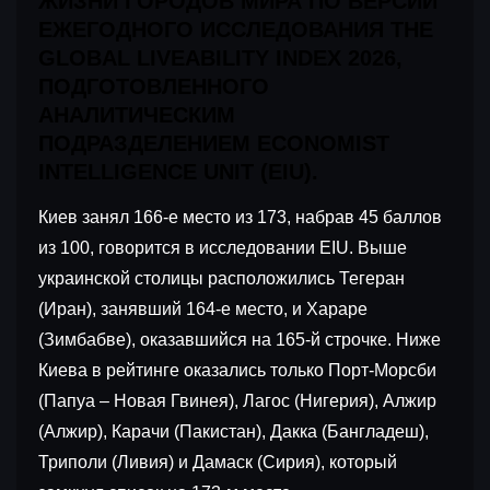
ЖИЗНИ ГОРОДОВ МИРА ПО ВЕРСИИ
ЕЖЕГОДНОГО ИССЛЕДОВАНИЯ THE
GLOBAL LIVEABILITY INDEX 2026,
ПОДГОТОВЛЕННОГО
АНАЛИТИЧЕСКИМ
ПОДРАЗДЕЛЕНИЕМ ECONOMIST
INTELLIGENCE UNIT (EIU).
Киев занял 166-е место из 173, набрав 45 баллов
из 100, говорится в исследовании EIU. Выше
украинской столицы расположились Тегеран
(Иран), занявший 164-е место, и Хараре
(Зимбабве), оказавшийся на 165-й строчке. Ниже
Киева в рейтинге оказались только Порт-Морсби
(Папуа – Новая Гвинея), Лагос (Нигерия), Алжир
(Алжир), Карачи (Пакистан), Дакка (Бангладеш),
Триполи (Ливия) и Дамаск (Сирия), который