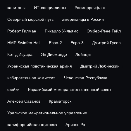
капитаны
ИТ-специалисты
Росморречфлот
Северный морской путь
американцы в России
Роберт Гилман
Рикарло Уильямс
Эмбер-Рене Гейл
HMP Swinfen Hall
Евро-2
Евро-3
Дмитрий Гусев
Кот-д’Ивуара
Ян Диоманде
Лейпциг
Украинская повстанческая армия
Дмитрий Любинский
избирательная комиссия
Чеченская Республика
фейки
Евразийский межправительственный совет
Алексей Сазанов
Краматорск
Уральское межрегиональное управление
калифорнийская щитовка
Ариэль Рот