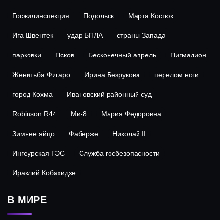
Госжилинспекция
Подольск
Марта Костюк
Ига Швентек
удар БПЛА
страны Запада
парковки
Псков
Бесконечный апрель
Пигмалион
Женитьба Фигаро
Ирина Безрукова
перелом ноги
город Кохма
Ивановский районный суд
Robinson R44
Ми-8
Мария Федоровна
Зимнее яйцо
Фаберже
Николай II
Ингеурская ГЭС
Служба госбезопасности
Ираклий Кобахидзе
В МИРЕ