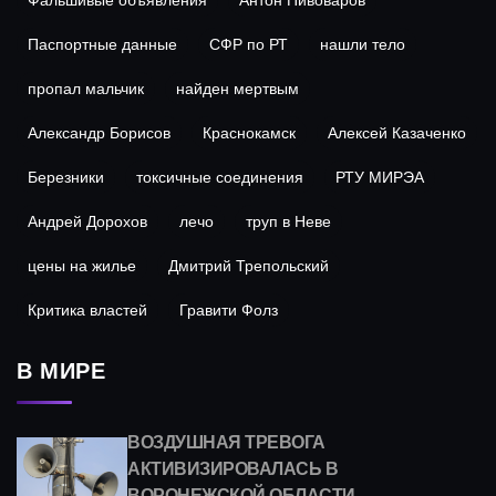
Паспортные данные
СФР по РТ
нашли тело
пропал мальчик
найден мертвым
Александр Борисов
Краснокамск
Алексей Казаченко
Березники
токсичные соединения
РТУ МИРЭА
Андрей Дорохов
лечо
труп в Неве
цены на жилье
Дмитрий Трепольский
Критика властей
Гравити Фолз
В МИРЕ
ВОЗДУШНАЯ ТРЕВОГА
АКТИВИЗИРОВАЛАСЬ В
ВОРОНЕЖСКОЙ ОБЛАСТИ