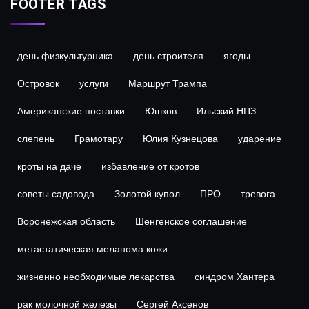
FOOTER TAGS
день физкультурника
день строителя
ягоды
Островок
услуги
Маршрут Трампа
Американские поставки
Юшков
Ильский НПЗ
слепень
Грамотару
Юлия Кузнецова
ударение
кроты на даче
избавление от кротов
советы садовода
Золотой купол
ПРО
тревога
Воронежская область
Шенгенское соглашение
метастатическая меланома кожи
жизненно необходимые лекарства
синдром Хантера
рак молочной железы
Сергей Аксенов