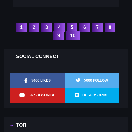
1
2
3
4
5
6
7
8
9
10
SOCIAL CONNECT
5000 LIKES
5000 FOLLOW
5K SUBSCRIBE
1K SUBSCRIBE
ТОП