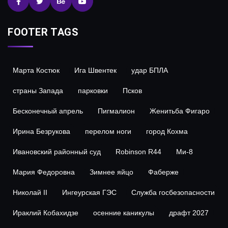
FOOTER TAGS
Марта Костюк
Ига Швентек
удар БПЛА
страны Запада
парковки
Псков
Бесконечный апрель
Пигмалион
Женитьба Фигаро
Ирина Безрукова
перелом ноги
город Кохма
Ивановский районный суд
Robinson R44
Ми-8
Мария Федоровна
Зимнее яйцо
Фаберже
Николай II
Ингеурская ГЭС
Служба госбезопасности
Ираклий Кобахидзе
осенние каникулы
драфт 2027